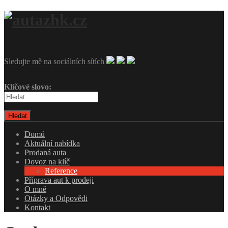
Sledujte mě na sociálních sítích
Klíčové slovo:
Hledat
Domů
Aktuální nabídka
Prodaná auta
Dovoz na klíč
Reference
Příprava aut k prodeji
O mně
Otázky a Odpovědi
Kontakt