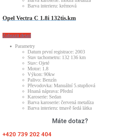
Barva karoserie:
modrá metalíza
Barva interieru:
krémová
Opel Vectra C 1.8i 132tis.km
Zobrazit detail
Parametry
Datum první registrace:
2003
Stav tachometru:
132 136
km
Stav:
Ojeté
Motor:
1.8
Výkon:
90kw
Palivo:
Benzín
Převodovka:
Manuální 5.stupňová
Hnaná náprava:
Přední
Karoserie:
Sedan
Barva karoserie:
červená metalíza
Barva interieru:
tmavě šedá látka
Máte dotaz?
+420 739 202 404