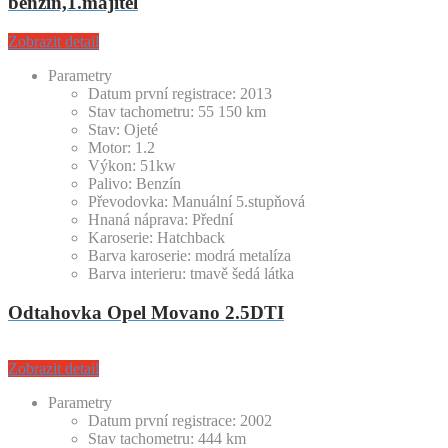
benzín,1.majitel
Zobrazit detail
Parametry
Datum první registrace:
2013
Stav tachometru:
55 150
km
Stav:
Ojeté
Motor:
1.2
Výkon:
51kw
Palivo:
Benzín
Převodovka:
Manuální 5.stupňová
Hnaná náprava:
Přední
Karoserie:
Hatchback
Barva karoserie:
modrá metalíza
Barva interieru:
tmavě šedá látka
Odtahovka Opel Movano 2.5DTI
Zobrazit detail
Parametry
Datum první registrace:
2002
Stav tachometru:
444
km