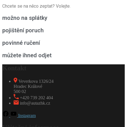
Chcete se na něco zeptat? Volejte.
možno na splátky
pojištění poruch
povinné ručení
můžete ihned odjet
Kontakt
Veverkova 1326/24
Hradec Králové
500 02
+420 739 202 404
info@autazhk.cz
Instagram