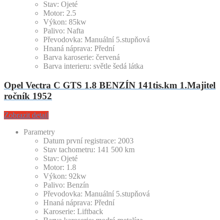
Stav:
Ojeté
Motor:
2.5
Výkon:
85kw
Palivo:
Nafta
Převodovka:
Manuální 5.stupňová
Hnaná náprava:
Přední
Barva karoserie:
červená
Barva interieru:
světle šedá látka
Opel Vectra C GTS 1.8 BENZÍN 141tis.km 1.Majitel
ročník 1952
Zobrazit detail
Parametry
Datum první registrace:
2003
Stav tachometru:
141 500
km
Stav:
Ojeté
Motor:
1.8
Výkon:
92kw
Palivo:
Benzín
Převodovka:
Manuální 5.stupňová
Hnaná náprava:
Přední
Karoserie:
Liftback