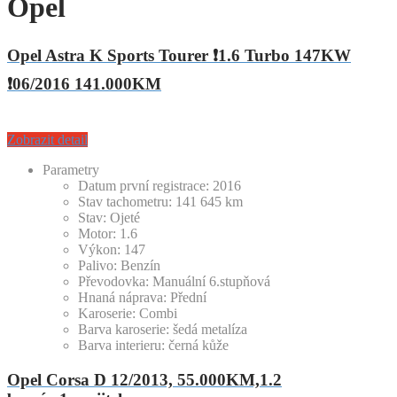
Opel
Opel Astra K Sports Tourer ❗1.6 Turbo 147KW
❗06/2016 141.000KM
Zobrazit detail
Parametry
Datum první registrace:
2016
Stav tachometru:
141 645
km
Stav:
Ojeté
Motor:
1.6
Výkon:
147
Palivo:
Benzín
Převodovka:
Manuální 6.stupňová
Hnaná náprava:
Přední
Karoserie:
Combi
Barva karoserie:
šedá metalíza
Barva interieru:
černá kůže
Opel Corsa D 12/2013, 55.000KM,1.2