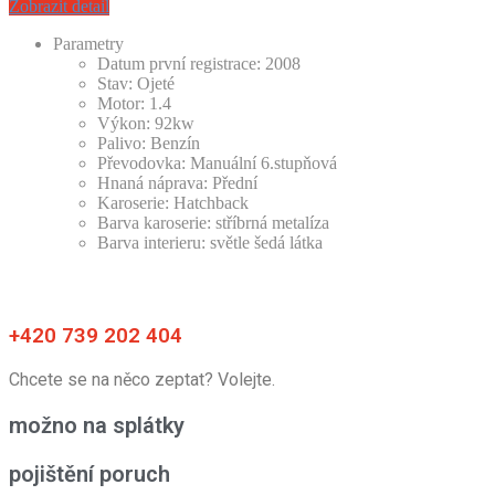
Zobrazit detail
Parametry
Datum první registrace:
2008
Stav:
Ojeté
Motor:
1.4
Výkon:
92kw
Palivo:
Benzín
Převodovka:
Manuální 6.stupňová
Hnaná náprava:
Přední
Karoserie:
Hatchback
Barva karoserie:
stříbrná metalíza
Barva interieru:
světle šedá látka
+420 739 202 404
Chcete se na něco zeptat? Volejte.
možno na splátky
pojištění poruch