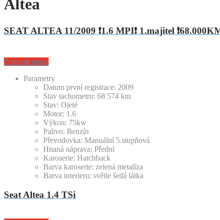
Altea
SEAT ALTEA 11/2009 ❗1.6 MPI❗ 1.majitel ❗68.000K
Zobrazit detail
Parametry
Datum první registrace:
2009
Stav tachometru:
68 574
km
Stav:
Ojeté
Motor:
1.6
Výkon:
75kw
Palivo:
Benzín
Převodovka:
Manuální 5.stupňová
Hnaná náprava:
Přední
Karoserie:
Hatchback
Barva karoserie:
zelená metalíza
Barva interieru:
světle šedá látka
Seat Altea 1.4 TSi