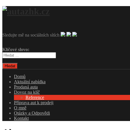
Sledujte mě na sociálních sítích
Klíčové slovo:
Hledat
Domů
Aktuální nabídka
Prodaná auta
Dovoz na klíč
Reference
Příprava aut k prodeji
O mně
Otázky a Odpovědi
Kontakt