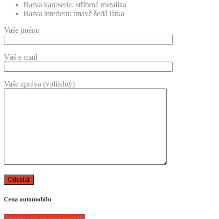
Barva karoserie:
stříbrná metalíza
Barva interieru:
tmavě šedá látka
Vaše jméno
Váš e-mail
Vaše zpráva (volitelný)
Cena automobilu
Zeptejte se na toto vozidlo