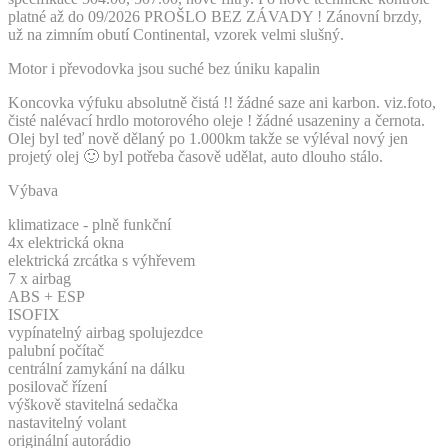
platné až do 09/2026 PROŠLO BEZ ZÁVADY ! Zánovní brzdy,
už na zimním obutí Continental, vzorek velmi slušný.
Motor i převodovka jsou suché bez úniku kapalin
Koncovka výfuku absolutně čistá !! žádné saze ani karbon. viz.foto,
čisté nalévací hrdlo motorového oleje ! žádné usazeniny a černota.
Olej byl teď nově dělaný po 1.000km takže se výléval nový jen
projetý olej 🙂 byl potřeba časově udělat, auto dlouho stálo.
Výbava
klimatizace - plně funkční
4x elektrická okna
elektrická zrcátka s výhřevem
7 x airbag
ABS + ESP
ISOFIX
vypínatelný airbag spolujezdce
palubní počítač
centrální zamykání na dálku
posilovač řízení
výškově stavitelná sedačka
nastavitelný volant
originální autorádio