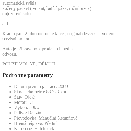
automatická světla
kožený packet ( volant, řadící páka, ruční brzda)
dojezdové kolo
atd..
K autu jsou 2 plnohodnotné klíče , originál desky s návodem a
servisní knihou
Auto je připraveno k prodeji a ihned k
odvozu.
POUZE VOLAT , DĚKUJI
Podrobné parametry
Datum první registrace:
2009
Stav tachometru:
83 323
km
Stav:
Ojeté
Motor:
1.4
Výkon:
59kw
Palivo:
Benzín
Převodovka:
Manuální 5.stupňová
Hnaná náprava:
Přední
Karoserie:
Hatchback