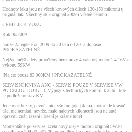
Hodnoty laku jsou na všech kovových dílech 130-150 mikronů tj.
originál lak. Všechny skla originál 2009 i včetně čelního !
CEBIE JE K VOZU
Rok 06/2009
pouze 2.majitelé od 2009 do 2013 a od 2013 doposud -
PROKAZATELNÉ
Nejžádanější a léty prověřený benzínový 4.válcový motor 1.4 16V o
výkonu 59KW
!Najeto pouze 83.000KM ! PROKAZATELNÉ
SERVISNÍ KNINA ANO - SERVIS POUZE V SERVISE VW
PO CELOU DOBU !!! Výpisy z technických kontrol k autu - kde
je podloženo stav KM
Jede moc hezky, pevné auto, vše funguje jak má, motor jde krásně
tiše, nic nemlátí, nevrže, málo najetých kilometrů jsou na autě
opravdu znát, řazení i řízení je krásně tuhé!
Momentálně po servise, zcela nový olej v motoru originál 5W30
specifikace 504.00, 507.00, nové filtry. Po nové technické kontrole