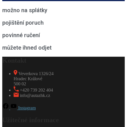
možno na splátky
pojištění poruch
povinné ručení
můžete ihned odjet
Kontakt
Veverkova 1326/24
Hradec Králové
500 02
+420 739 202 404
info@autazhk.cz
Instagram
Užitečné informace