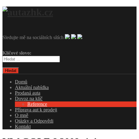
Sledujte mě na sociálních sítích
Klíčové slovo:
Hledat
Domů
Aktuální nabídka
Prodaná auta
Dovoz na klíč
Reference
Příprava aut k prodeji
O mně
Otázky a Odpovědi
Kontakt