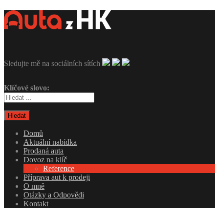
Sledujte mě na sociálních sítích
Klíčové slovo:
Hledat
Domů
Aktuální nabídka
Prodaná auta
Dovoz na klíč
Reference
Příprava aut k prodeji
O mně
Otázky a Odpovědi
Kontakt