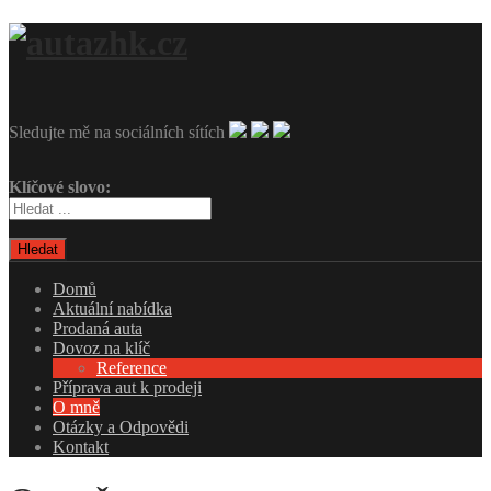
Sledujte mě na sociálních sítích
Klíčové slovo:
Hledat
Domů
Aktuální nabídka
Prodaná auta
Dovoz na klíč
Reference
Příprava aut k prodeji
O mně
Otázky a Odpovědi
Kontakt