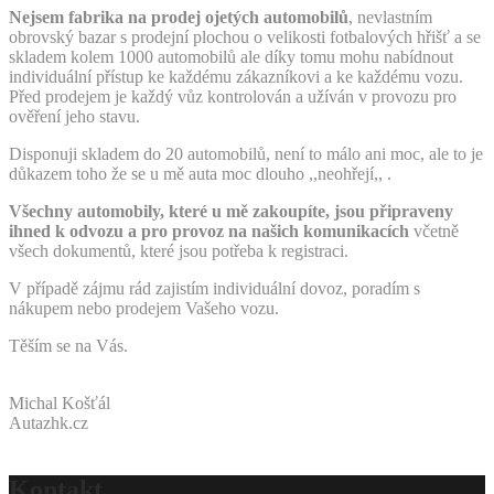
Nejsem fabrika na prodej ojetých automobilů
, nevlastním
obrovský bazar s prodejní plochou o velikosti fotbalových hřišť a se
skladem kolem 1000 automobilů ale díky tomu mohu nabídnout
individuální přístup ke každému zákazníkovi a ke každému vozu.
Před prodejem je každý vůz kontrolován a užíván v provozu pro
ověření jeho stavu.
Disponuji skladem do 20 automobilů, není to málo ani moc, ale to je
důkazem toho že se u mě auta moc dlouho ,,neohřejí,, .
Všechny automobily, které u mě zakoupíte, jsou připraveny
ihned k odvozu a pro provoz na našich komunikacích
včetně
všech dokumentů, které jsou potřeba k registraci.
V případě zájmu rád zajistím individuální dovoz, poradím s
nákupem nebo prodejem Vašeho vozu.
Těším se na Vás.
Michal Košťál
Autazhk.cz
Kontakt