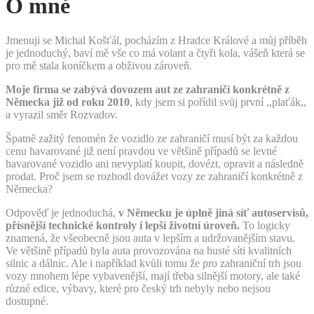
O mně
Jmenuji se Michal Košťál, pocházím z Hradce Králové a můj příběh
je jednoduchý, baví mě vše co má volant a čtyři kola, vášeň která se
pro mě stala koníčkem a obživou zároveň.
Moje firma se zabývá dovozem aut ze zahraničí konkrétně z
Německa již od roku 2010
, kdy jsem si pořídil svůj první ,,plaťák,,
a vyrazil směr Rozvadov.
Špatně zažitý fenomén že vozidlo ze zahraničí musí být za každou
cenu havarované již není pravdou ve většině případů se levné
havarované vozidlo ani nevyplatí koupit, dovézt, opravit a následně
prodat. Proč jsem se rozhodl dovážet vozy ze zahraničí konkrétně z
Německa?
Odpověď je jednoduchá,
v Německu je úplně jiná síť autoservisů,
přísnější technické kontroly i lepší životní úroveň.
To logicky
znamená, že všeobecně jsou auta v lepším a udržovanějším stavu.
Ve většině případů byla auta provozována na husté síti kvalitních
silnic a dálnic. Ale i například kvůli tomu že pro zahraniční trh jsou
vozy mnohem lépe vybavenější, mají třeba silnější motory, ale také
různé edice, výbavy, které pro český trh nebyly nebo nejsou
dostupné.