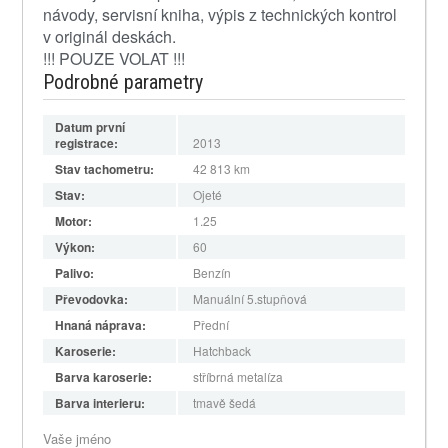
návody, servisní kniha, výpis z technických kontrol
v originál deskách.
!!! POUZE VOLAT !!!
Podrobné parametry
Datum první
registrace:
2013
Stav tachometru:
42 813
km
Stav:
Ojeté
Motor:
1.25
Výkon:
60
Palivo:
Benzín
Převodovka:
Manuální 5.stupňová
Hnaná náprava:
Přední
Karoserie:
Hatchback
Barva karoserie:
stříbrná metalíza
Barva interieru:
tmavě šedá
Vaše jméno