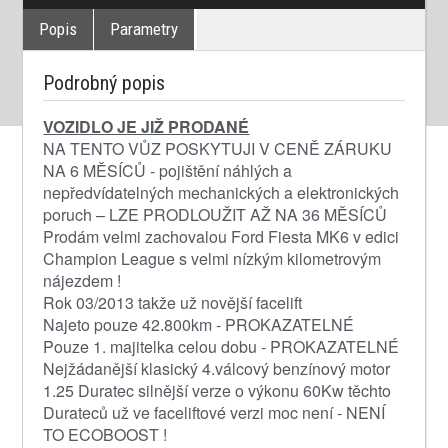
Popis
Parametry
Podrobný popis
VOZIDLO JE JIŽ PRODANÉ
NA TENTO VŮZ POSKYTUJI V CENĚ ZÁRUKU
NA 6 MĚSÍCŮ - pojištění náhlých a
nepředvídatelných mechanických a elektronických
poruch – LZE PRODLOUŽIT AŽ NA 36 MĚSÍCŮ
Prodám velmi zachovalou Ford Fiesta MK6 v edici
Champion League s velmi nízkým kilometrovým
nájezdem !
Rok 03/2013 takže už novější facelift
Najeto pouze 42.800km - PROKAZATELNÉ
Pouze 1. majitelka celou dobu - PROKAZATELNÉ
Nejžádanější klasický 4.válcový benzínový motor
1.25 Duratec silnější verze o výkonu 60Kw těchto
Durateců už ve faceliftové verzi moc není - NENÍ
TO ECOBOOST !