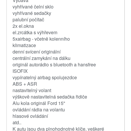
Výbava
vyhřívané čelní sklo
vyhřívané sedačky
palubní počítač
2x el.okna
el.zrcátka s výhřevem
5xairbag - včetně kolenního
klimatizace
denní svícení originální
centrální zamykání na dálku
originál autorádio s bluetooth a hansfree
ISOFIX
vypínatelný airbag spolujezdce
ABS + ASR
nastavitelný volant
výškově nastavitelná sedačka řidiče
Alu kola originál Ford 15"
ovládání rádia na volantu
hlasové ovládání
atd..
K autu jsou dva plnohodnotné klíče, veškeré