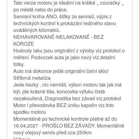
Tato verze motoru je ideální na krátké ,, couračky ,,
po městě nebo do práce.
Servisní kniha ANO, štítky ze servisů, výpis z
technických kontrol k prokázání reálného stavu
uváděných kilometrů.
NEHAVAROVANÉ-NELAKOVANÉ - BEZ
KOROZE
Hodnoty laku jsou originální z výroby viz.protokol o
měření. Podvozek auta je jako nový viz.detalní
fotky.
Auto má dokonce ještě originální čelní sklo!
Stříbrná metalíza
Jede hezky , nic nemlátí, výkon motoru tak jak má
být, jde krásně tiše, koncovka výfuku čistá
nezakouřená, Diagnostika bez závad viz.protokol
Motor i převodovka BEZ úniku kapalin viz.foto
spodku motoru
Momentálně po technické kontrole platné až do
16.04.2027 - PROŠLO BEZ ZÁVADY. Momentálně
nový olejový servis před cca 250km