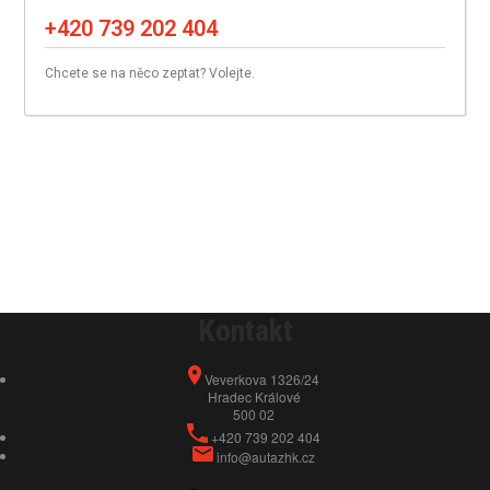
+420 739 202 404
Chcete se na něco zeptat? Volejte.
Kontakt
Veverkova 1326/24
Hradec Králové
500 02
+420 739 202 404
info@autazhk.cz