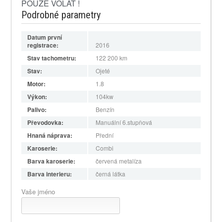
POUZE VOLAT !
Podrobné parametry
Datum první
registrace:
2016
Stav tachometru:
122 200
km
Stav:
Ojeté
Motor:
1.8
Výkon:
104kw
Palivo:
Benzín
Převodovka:
Manuální 6.stupňová
Hnaná náprava:
Přední
Karoserie:
Combi
Barva karoserie:
červená metalíza
Barva interieru:
černá látka
Vaše jméno