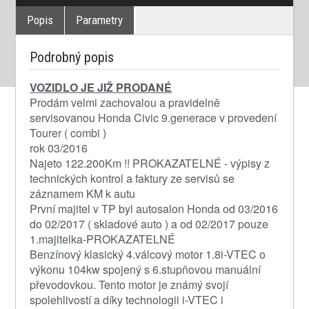
Popis
Parametry
Podrobný popis
VOZIDLO JE JIŽ PRODANÉ
Prodám velmi zachovalou a pravidelně
servisovanou Honda Civic 9.generace v provedení
Tourer ( combi )
rok 03/2016
Najeto 122.200Km !! PROKAZATELNÉ - výpisy z
technických kontrol a faktury ze servisů se
záznamem KM k autu
První majitel v TP byl autosalon Honda od 03/2016
do 02/2017 ( skladové auto ) a od 02/2017 pouze
1.majitelka-PROKAZATELNÉ
Benzínový klasický 4.válcový motor 1.8i-VTEC o
výkonu 104kw spojený s 6.stupňovou manuální
převodovkou. Tento motor je známý svojí
spolehlivostí a díky technologii i-VTEC i