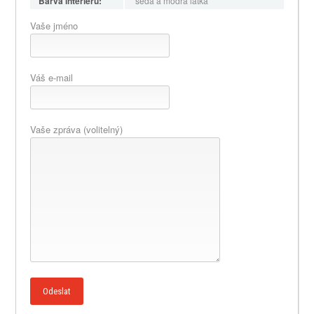
Barva interieru:
šedá a modrá látka
Vaše jméno
Váš e-mail
Vaše zpráva (volitelný)