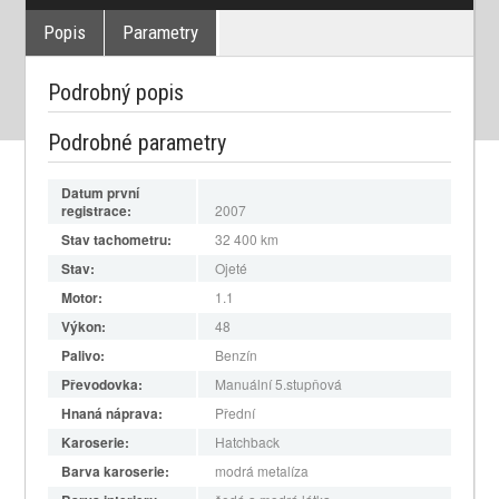
Popis
Parametry
Podrobný popis
Podrobné parametry
Datum první
registrace:
2007
Stav tachometru:
32 400
km
Stav:
Ojeté
Motor:
1.1
Výkon:
48
Palivo:
Benzín
Převodovka:
Manuální 5.stupňová
Hnaná náprava:
Přední
Karoserie:
Hatchback
Barva karoserie:
modrá metalíza