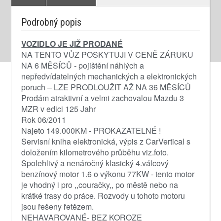
Podrobný popis
VOZIDLO JE JIŽ PRODANÉ
NA TENTO VŮZ POSKYTUJI V CENĚ ZÁRUKU
NA 6 MĚSÍCŮ - pojištění náhlých a
nepředvídatelných mechanických a elektronických
poruch – LZE PRODLOUŽIT AŽ NA 36 MĚSÍCŮ
Prodám atraktivní a velmi zachovalou Mazdu 3
MZR v edici 125 Jahr
Rok 06/2011
Najeto 149.000KM - PROKAZATELNÉ !
Servisní kniha elektronická, výpis z CarVertical s
doložením kilometrového průběhu viz.foto.
Spolehlivý a nenáročný klasický 4.válcový
benzínový motor 1.6 o výkonu 77KW - tento motor
je vhodný i pro ,,couračky,, po městě nebo na
krátké trasy do práce. Rozvody u tohoto motoru
jsou řešeny řetězem.
NEHAVAROVANÉ- BEZ KOROZE