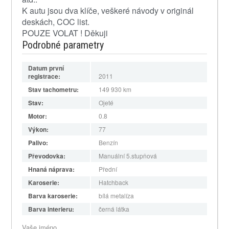
K autu jsou dva klíče, veškeré návody v originál
deskách, COC list.
POUZE VOLAT ! Děkuji
Podrobné parametry
Datum první
registrace:
2011
Stav tachometru:
149 930
km
Stav:
Ojeté
Motor:
0.8
Výkon:
77
Palivo:
Benzín
Převodovka:
Manuální 5.stupňová
Hnaná náprava:
Přední
Karoserie:
Hatchback
Barva karoserie:
bílá metalíza
Barva interieru:
černá látka
Vaše jméno