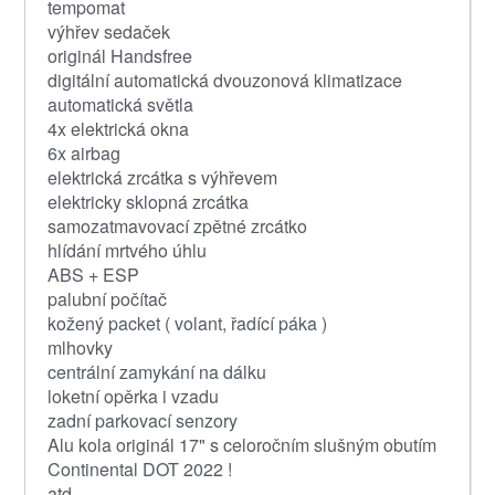
tempomat
výhřev sedaček
originál Handsfree
digitální automatická dvouzonová klimatizace
automatická světla
4x elektrická okna
6x airbag
elektrická zrcátka s výhřevem
elektricky sklopná zrcátka
samozatmavovací zpětné zrcátko
hlídání mrtvého úhlu
ABS + ESP
palubní počítač
kožený packet ( volant, řadící páka )
mlhovky
centrální zamykání na dálku
loketní opěrka i vzadu
zadní parkovací senzory
Alu kola originál 17" s celoročním slušným obutím
Continental DOT 2022 !
atd..