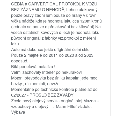
CEBIA a CARVERTICAL PROTOKOL K VOZU
BEZ ZÁZNAMU O NEHODĚ, Lehce olakovaný
pouze pravý zadní lem pouze do hrany v úrovni
víčka nádrže kde je hodnota laku cca 120mikronů
(jednalo se pouze o přelakování bez kitování) Na
všech ostatních kovových dílech je hodnota laku
původní originál z fabriky viz.protokol z měření
laku.
Auto má dokonce ještě originální čelní sklo!
Pouze 2.majitelé od 2011 do 2023 a od 2023
doposud.
Bílá perleťová metalíza !
Velmi zachovalý interiér po nekuřákovi
Motor i převodovka bez úniku kapalin jede moc
hezky , nic nemlátí, nevrže.
Momentálně po technické kontrole platné až do
02/2027 - PROŠLO BEZ ZÁVADY
Zcela nový olejový servis - originál olej Mazda +
vzduchový a olejový filtr Mann Filter viz.foto.
Výbava