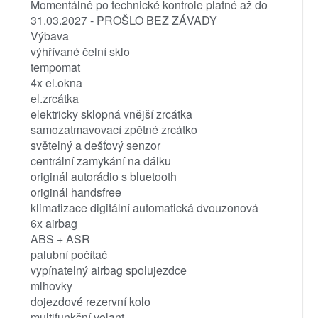
Momentálně po technické kontrole platné až do
31.03.2027 - PROŠLO BEZ ZÁVADY
Výbava
výhřívané čelní sklo
tempomat
4x el.okna
el.zrcátka
elektricky sklopná vnější zrcátka
samozatmavovací zpětné zrcátko
světelný a dešťový senzor
centrální zamykání na dálku
originál autorádio s bluetooth
originál handsfree
klimatizace digitální automatická dvouzonová
6x airbag
ABS + ASR
palubní počítač
vypínatelný airbag spolujezdce
mlhovky
dojezdové rezervní kolo
multifunkční volant