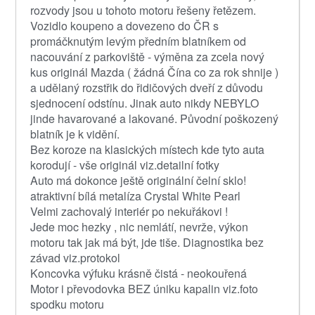
rozvody jsou u tohoto motoru řešeny řetězem.
Vozidlo koupeno a dovezeno do ČR s
promáčknutým levým předním blatníkem od
nacouvání z parkoviště - výměna za zcela nový
kus originál Mazda ( žádná Čína co za rok shnije )
a udělaný rozstřik do řidičových dveří z důvodu
sjednocení odstínu. Jinak auto nikdy NEBYLO
jinde havarované a lakované. Původní poškozený
blatník je k vidění.
Bez koroze na klasických místech kde tyto auta
korodují - vše originál viz.detailní fotky
Auto má dokonce ještě originální čelní sklo!
atraktivní bílá metalíza Crystal White Pearl
Velmi zachovalý interiér po nekuřákovi !
Jede moc hezky , nic nemlátí, nevrže, výkon
motoru tak jak má být, jde tiše. Diagnostika bez
závad viz.protokol
Koncovka výfuku krásně čistá - neokouřená
Motor i převodovka BEZ úniku kapalin viz.foto
spodku motoru