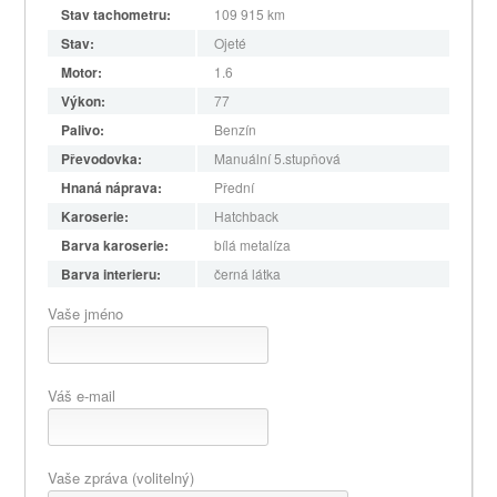
Stav tachometru:
109 915
km
Stav:
Ojeté
Motor:
1.6
Výkon:
77
Palivo:
Benzín
Převodovka:
Manuální 5.stupňová
Hnaná náprava:
Přední
Karoserie:
Hatchback
Barva karoserie:
bílá metalíza
Barva interieru:
černá látka
Vaše jméno
Váš e-mail
Vaše zpráva (volitelný)