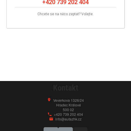
+420 739 202 404
Chcete se na něco zeptat? Volejte.
Kontakt
Veverkova 1326/24
Hradec Králové
500 02
+420 739 202 404
info@autazhk.cz