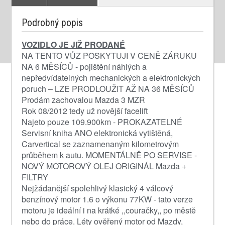
Podrobný popis
VOZIDLO JE JIŽ PRODANÉ
NA TENTO VŮZ POSKYTUJI V CENĚ ZÁRUKU
NA 6 MĚSÍCŮ - pojištění náhlých a
nepředvídatelných mechanických a elektronických
poruch – LZE PRODLOUŽIT AŽ NA 36 MĚSÍCŮ
Prodám zachovalou Mazda 3 MZR
Rok 08/2012 tedy už novější facelift
Najeto pouze 109.900km - PROKAZATELNÉ
Servisní kniha ANO elektronická vytištěná,
Carvertical se zaznamenaným kilometrovým
průběhem k autu. MOMENTÁLNĚ PO SERVISE -
NOVÝ MOTOROVÝ OLEJ ORIGINÁL Mazda +
FILTRY
Nejžádanější spolehlivý klasický 4 válcový
benzínový motor 1.6 o výkonu 77KW - tato verze
motoru je ideální i na krátké ,,couračky,, po městě
nebo do práce. Léty ověřený motor od Mazdy,