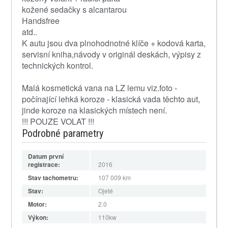
kožené sedačky s alcantarou
Handsfree
atd..
K autu jsou dva plnohodnotné klíče + kodová karta,
servisní kniha,návody v originál deskách, výpisy z
technických kontrol.
Malá kosmetická vana na LZ lemu viz.foto -
počínající lehká koroze - klasická vada těchto aut,
jinde koroze na klasických místech není.
!!! POUZE VOLAT !!!
Podrobné parametry
Datum první
registrace:
2016
Stav tachometru:
107 009
km
Stav:
Ojeté
Motor:
2.0
Výkon:
110kw