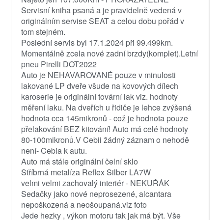
Servisní kniha psaná a je pravidelně vedená v
originálním servise SEAT a celou dobu pořád v
tom stejném.
Poslední servis byl 17.1.2024 při 99.499km.
Momentálně zcela nové zadní brzdy(komplet).Letní
pneu Pirelli DOT2022
Auto je NEHAVAROVANÉ pouze v minulosti
lakované LP dveře všude na kovových dílech
karoserie je originální tovární lak viz. hodnoty
měření laku. Na dveřích u řidiče je lehce zvýšená
hodnota cca 145mikronů - což je hodnota pouze
přelakování BEZ kitování! Auto má celé hodnoty
80-100mikronů.V Cebii žádný záznam o nehodě
není- Cebia k autu.
Auto má stále originální čelní sklo
Stříbrná metalíza Reflex Silber LA7W
velmi velmi zachovalý interiér - NEKUŘÁK
Sedačky jako nové neprosezené, alcantara
nepoškozená a neošoupaná.viz foto
Jede hezky , výkon motoru tak jak má být. Vše