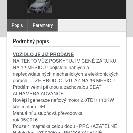
Popis
Parametry
Podrobný popis
VOZIDLO JE JIŽ PRODANÉ
NA TENTO VŮZ POSKYTUJI V CENĚ ZÁRUKU
NA 12 MĚSÍCŮ ! pojištění náhlých a
nepředvídatelných mechanických a elektronických
poruch – LZE PRODLOUŽIT AŽ NA 36 MĚSÍCŮ.
Prodám velmi pěknou a zachovalou SEAT
ALHAMBRA ADVANCE
Novější generace naftový motor 2.0TDI / 110KW
kód motoru DFL
Manuální 6.stupňová převodovka
rok 05/2016
Pouze 1.majitelka celou dobu - PROKAZATELNÉ
Najeto jen 107.000Km - PROKAZATELNÉ