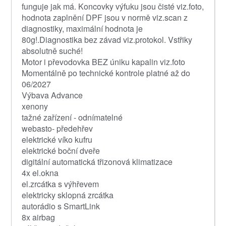
funguje jak má. Koncovky výfuku jsou čisté viz.foto,
hodnota zaplnění DPF jsou v normě viz.scan z
diagnostiky, maximální hodnota je
80g!.Diagnostika bez závad viz.protokol. Vstřiky
absolutně suché!
Motor i převodovka BEZ úniku kapalin viz.foto
Momentálně po technické kontrole platné až do
06/2027
Výbava Advance
xenony
tažné zařízení - odnímatelné
webasto- předehřev
elektrické víko kufru
elektrické boční dveře
digitální automatická třizonová klimatizace
4x el.okna
el.zrcátka s výhřevem
elektricky sklopná zrcátka
autorádio s SmartLink
8x airbag