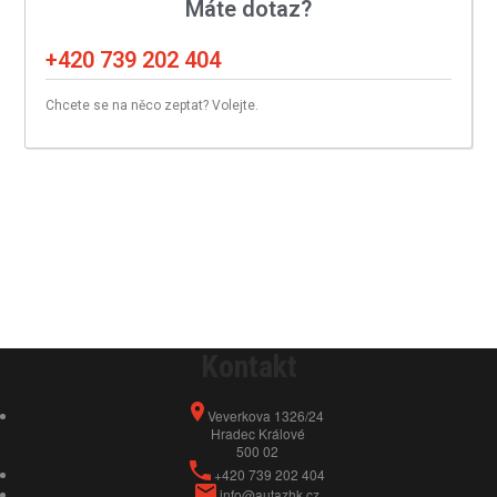
Máte dotaz?
+420 739 202 404
Chcete se na něco zeptat? Volejte.
Kontakt
Veverkova 1326/24
Hradec Králové
500 02
+420 739 202 404
info@autazhk.cz