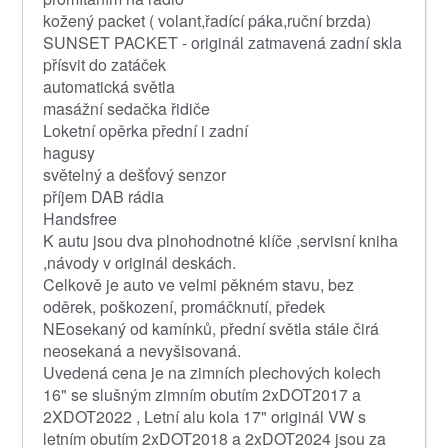
kožený packet ( volant,řadící páka,ruční brzda)
SUNSET PACKET - originál zatmavená zadní skla
přísvit do zatáček
automatická světla
masážní sedačka řidiče
Loketní opěrka přední i zadní
hagusy
světelný a dešťový senzor
příjem DAB rádia
Handsfree
K autu jsou dva plnohodnotné klíče ,servisní kniha
,návody v originál deskách.
Celkově je auto ve velmi pěkném stavu, bez
oděrek, poškození, promáčknutí, předek
NEosekaný od kamínků, přední světla stále čirá
neosekaná a nevyšisovaná.
Uvedená cena je na zimních plechových kolech
16" se slušným zimním obutím 2xDOT2017 a
2XDOT2022 , Letní alu kola 17" originál VW s
letním obutím 2xDOT2018 a 2xDOT2024 jsou za