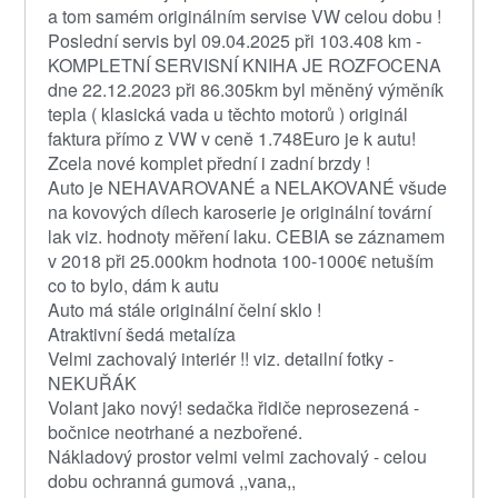
a tom samém originálním servise VW celou dobu !
Poslední servis byl 09.04.2025 při 103.408 km -
KOMPLETNÍ SERVISNÍ KNIHA JE ROZFOCENA
dne 22.12.2023 při 86.305km byl měněný výměník
tepla ( klasická vada u těchto motorů ) originál
faktura přímo z VW v ceně 1.748Euro je k autu!
Zcela nové komplet přední i zadní brzdy !
Auto je NEHAVAROVANÉ a NELAKOVANÉ všude
na kovových dílech karoserie je originální tovární
lak viz. hodnoty měření laku. CEBIA se záznamem
v 2018 při 25.000km hodnota 100-1000€ netuším
co to bylo, dám k autu
Auto má stále originální čelní sklo !
Atraktivní šedá metalíza
Velmi zachovalý interiér !! viz. detailní fotky -
NEKUŘÁK
Volant jako nový! sedačka řidiče neprosezená -
bočnice neotrhané a nezbořené.
Nákladový prostor velmi velmi zachovalý - celou
dobu ochranná gumová ,,vana,,