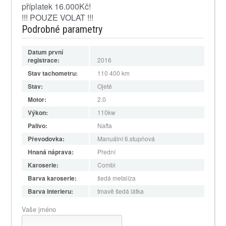
příplatek 16.000Kč!
!!! POUZE VOLAT !!!
Podrobné parametry
Datum první
registrace:
2016
Stav tachometru:
110 400
km
Stav:
Ojeté
Motor:
2.0
Výkon:
110kw
Palivo:
Nafta
Převodovka:
Manuální 6.stupňová
Hnaná náprava:
Přední
Karoserie:
Combi
Barva karoserie:
šedá metalíza
Barva interieru:
tmavě šedá látka
Vaše jméno