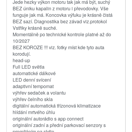
Jede hezky výkon motoru tak jak má být, suchý
BEZ úniku kapalin z motoru i převodovky. Vše
funguje jak má. Koncovka výfuku je krásně čistá
BEZ sazí. Diagnostika bez závad viz.protokol
Vstřiky krásně suché.
Momentálně po technické kontrole platné až do
10/2027
BEZ KOROZE !!! viz. fotky míst kde tyto auta
korodují.
head-up
Full LED světla
automatické dálkové
LED denní svícení
adaptivní tempomat
výhřev sedaček a volantu
výhřev čelního skla
digitální automatická třízonová klimatizace
hlídání mrtvého úhlu
originální autorádio s app connect
originální zadní a přední parkovací senzory s
promítáním na rádio