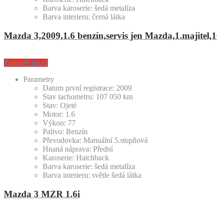
Barva karoserie:
šedá metalíza
Barva interieru:
černá látka
Mazda 3,2009,1.6 benzín,servis jen Mazda,1.maji
Zobrazit detail
Parametry
Datum první registrace:
2009
Stav tachometru:
107 050
km
Stav:
Ojeté
Motor:
1.6
Výkon:
77
Palivo:
Benzín
Převodovka:
Manuální 5.stupňová
Hnaná náprava:
Přední
Karoserie:
Hatchback
Barva karoserie:
šedá metalíza
Barva interieru:
světle šedá látka
Mazda 3 MZR 1.6i