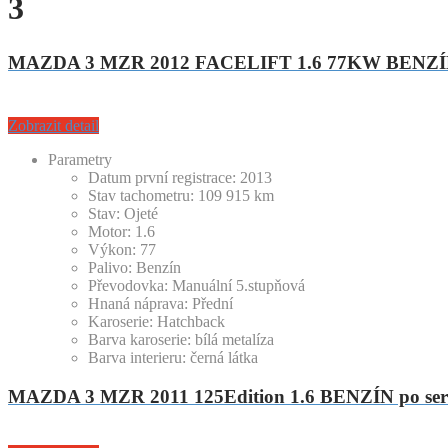
3
MAZDA 3 MZR 2012 FACELIFT 1.6 77KW BENZÍN
Zobrazit detail
Parametry
Datum první registrace:
2013
Stav tachometru:
109 915
km
Stav:
Ojeté
Motor:
1.6
Výkon:
77
Palivo:
Benzín
Převodovka:
Manuální 5.stupňová
Hnaná náprava:
Přední
Karoserie:
Hatchback
Barva karoserie:
bílá metalíza
Barva interieru:
černá látka
MAZDA 3 MZR 2011 125Edition 1.6 BENZÍN po ser