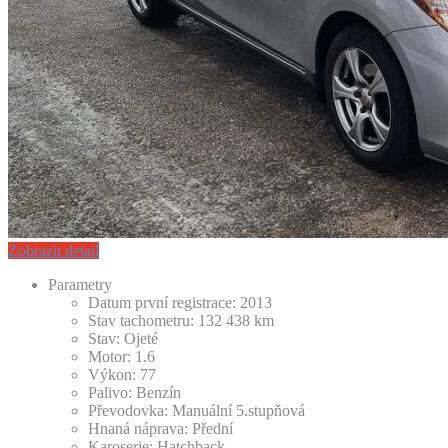
Zobrazit detail
Parametry
Datum první registrace:
2013
Stav tachometru:
132 438
km
Stav:
Ojeté
Motor:
1.6
Výkon:
77
Palivo:
Benzín
Převodovka:
Manuální 5.stupňová
Hnaná náprava:
Přední
Karoserie:
Hatchback