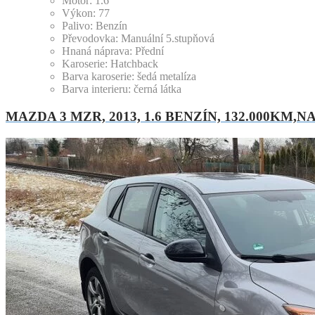
Motor:
1.6
Výkon:
77
Palivo:
Benzín
Převodovka:
Manuální 5.stupňová
Hnaná náprava:
Přední
Karoserie:
Hatchback
Barva karoserie:
šedá metalíza
Barva interieru:
černá látka
MAZDA 3 MZR, 2013, 1.6 BENZÍN, 132.000KM