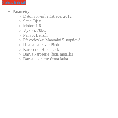
Zobrazit detail
Parametry
Datum první registrace:
2012
Stav:
Ojeté
Motor:
1.6
Výkon:
79kw
Palivo:
Benzín
Převodovka:
Manuální 5.stupňová
Hnaná náprava:
Přední
Karoserie:
Hatchback
Barva karoserie:
šedá metalíza
Barva interieru:
černá látka