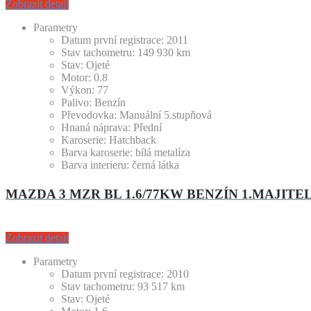
Zobrazit detail
Parametry
Datum první registrace:
2011
Stav tachometru:
149 930
km
Stav:
Ojeté
Motor:
0.8
Výkon:
77
Palivo:
Benzín
Převodovka:
Manuální 5.stupňová
Hnaná náprava:
Přední
Karoserie:
Hatchback
Barva karoserie:
bílá metalíza
Barva interieru:
černá látka
MAZDA 3 MZR BL 1.6/77KW BENZÍN 1.MAJITEL
Zobrazit detail
Parametry
Datum první registrace:
2010
Stav tachometru:
93 517
km
Stav:
Ojeté