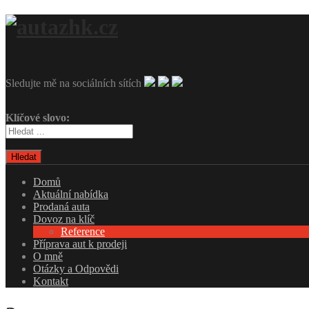
Sledujte mě na sociálních sítích
Klíčové slovo:
Hledat
Domů
Aktuální nabídka
Prodaná auta
Dovoz na klíč
Reference
Příprava aut k prodeji
O mně
Otázky a Odpovědi
Kontakt