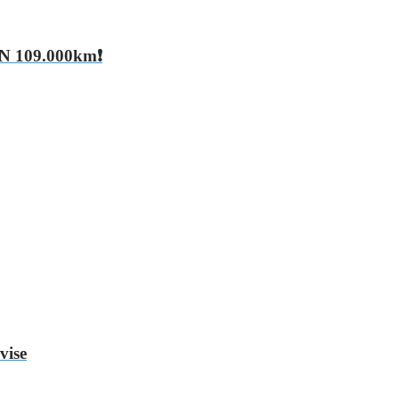
 109.000km❗
vise